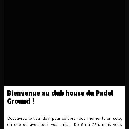
Réservation
ENTREPRISES & PARTENAIRES
Bienvenue au club house du Padel
Ground !
Découvrez le lieu idéal pour célébrer des moments en solo,
en duo ou avec tous vos amis ! De 9h à 23h, nous vous