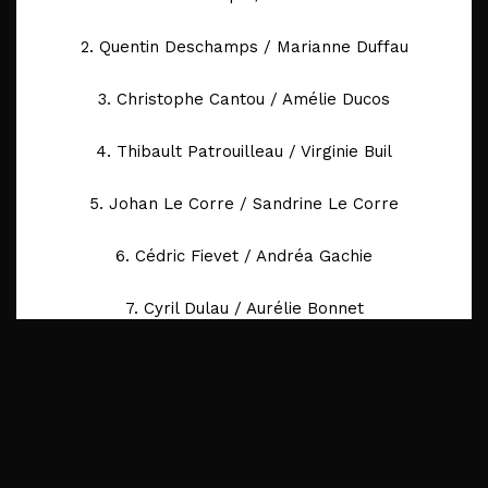
2. Quentin Deschamps / Marianne Duffau
3. Christophe Cantou / Amélie Ducos
4. Thibault Patrouilleau / Virginie Buil
5. Johan Le Corre / Sandrine Le Corre
6. Cédric Fievet / Andréa Gachie
7. Cyril Dulau / Aurélie Bonnet
8. Julien Mazière / Élodie Mertz
9. Grégory Fardeau / Marion Pellerin
10. Fabien Petit / Marine Luison