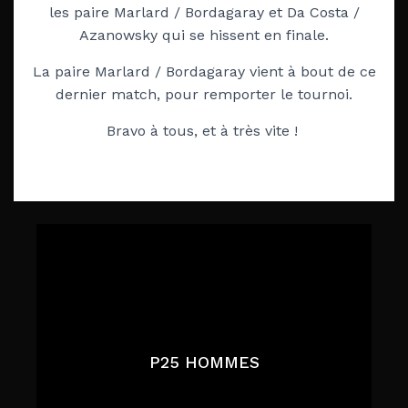
les paire Marlard / Bordagaray et Da Costa /
Azanowsky qui se hissent en finale.
La paire Marlard / Bordagaray vient à bout de ce
dernier match, pour remporter le tournoi
.
Bravo à tous, et à très vite !
P25 HOMMES