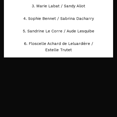
3. Marie Labat / Sandy Aliot
4. Sophie Bennet / Sabrina Dacharry
5. Sandrine Le Corre / Aude Lesquibe
6. Floscelle Achard de Leluardière /
Estelle Trutet
7. Cyndel Hamard / Carmen Romero
Gomez
8. Aude Labrosse / Corinne Calasnives
9. Isabelle Faisant / Charlotte Auriol
10. Stéphanie Séreillac / Sandrine Jome