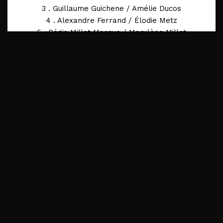
3 . Guillaume Guichene / Amélie Ducos
4 . Alexandre Ferrand / Élodie Metz
5 . Régis Millet Marque / Marylène Millet
Marque
6 . Nicolas Lafargue / Wiem Lafargue
7 . Stéphane Sanchou / Marine Luison
8 . Pierre Junca / Géralde Bertin
9 . Nicolas Debertrand / Paola Quetglas
Pascual