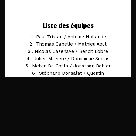
Liste des équipes
1 . Paul Tristan / Antoine Hollande
2 . Thomas Capelle / Mathieu Aout
3 . Nicolas Cazenave / Benoit Lobre
4 . Julien Maziere / Dominique Subias
5 . Melvin Da Costa / Jonathan Bohler
6 . Stéphane Donsalat / Quentin
Decompte
7 . Mathieu Langlade / Noé Pellerin
8 . Édouard Chusseau / Adrien
Capdevielle
9 . Rémi Faria / Bastien Woelfflin
10 . Théo Debaigt / Boris Gasca
11 . Jérémy Darzacq / Bastien Darzacq
12 . Eric Pastor / Peter Miedouge